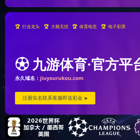
产品筛选：（共有
62
按产品类型：
全部
米兰
按塔机形式：
全部
M系
P系列平头式
按塔机臂长：
全部
40m
按最大吊重：
全部
3t
关于川建
米兰官方网站
工程
企业介绍
米兰（中国）
桥梁