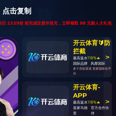
：400-969-1233
邮箱登录
新闻中心
科技创新
川建服务
SINCE1952
始于1952