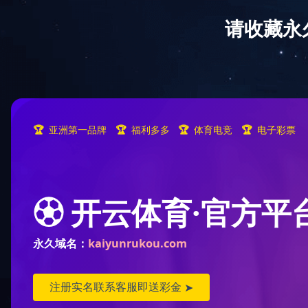
米兰官方网