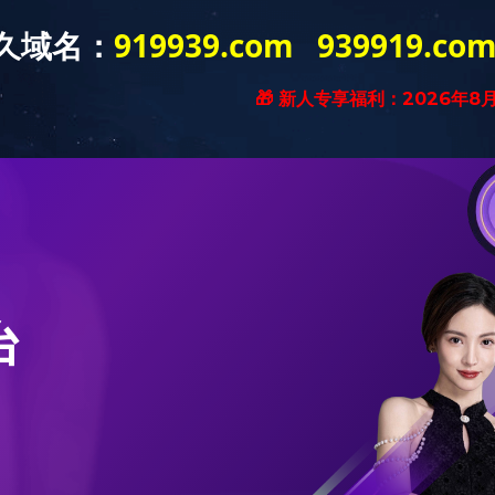
中文
|
EN
服务热线
米兰（中
关于川建
米兰官方网
工程案例
站
国）
站
米兰（中国） >
米兰官方网站
> 搜索产品