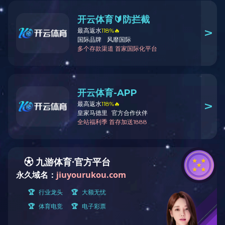
C系列水平臂米兰（中国）
D系列动臂式米兰（中国）
P系列平头式米兰（中国）
按塔机臂长：
全部
40m
45m
50m
55m
60m
65m
70m
75m
80m
按最大吊重：
全部
3t
4t
6t
8t
10t
12t
16t
18t
20t
25t
28t
32t
50t
64t
80t
100t