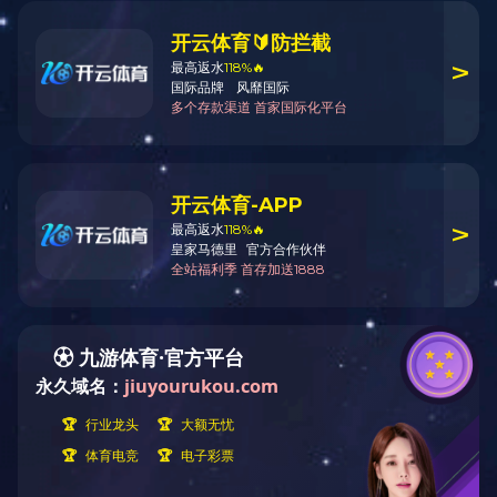
C系列水平臂米兰（中国）
D系列动臂式米兰（中国）
P系列平头式米兰（中国）
按塔机臂长：
全部
40m
45m
50m
55m
60m
65m
70m
75m
80m
按最大吊重：
全部
3t
4t
6t
8t
10t
12t
16t
18t
20t
25t
28t
32t
50t
64t
80t
100t