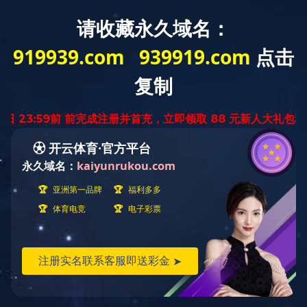
中文
|
EN
服务热线：400-969-1233
邮箱登录
SINCE1952
米兰官方网站
始于1952
产品筛选：（共有
62
种机型）
按产品类型：
全部
米兰（中国）
施工升降机
混凝土搅拌运输车
屋面吊
按塔机形式：
全部
M系列水平臂米兰（中国）