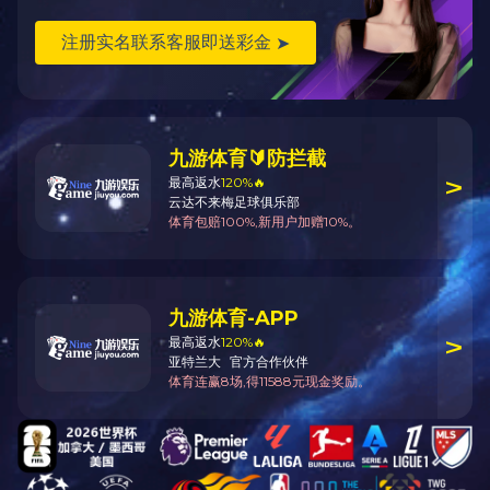
关注川建微信公众号 快速掌握最新资讯
单位：四川建设机械（集团）股份有限公司
地址：四川省成都市金牛区古柏路54号
联系电话：028-86472004
邮箱：scm@scm-china.com
传真：028-83115334
备案号：
蜀ICP备12009668号-1
技术支持：
明腾网络
开云手机端入口_开云（中国）
|
华体会买球（昆明）科技有限公司
|
乐
鱼网页版登录入口
|
milan米兰电子(中国)官方网站
|
华体会·电竞（中国）
|
米兰电竞
|
星空·体育_星空（中国）一站式服务官方网站
|
开云足球登录